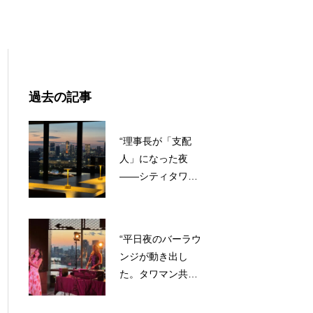
ョンで成果を出す方法
過去の記事
“理事長が「支配
人」になった夜
——シティタワー
ズ東京ベイ『The
SNACKs』が証明
した、会話が生ま
“平日夜のバーラウ
れる装置の作り方”
ンジが動き出し
た。タワマン共用
部に、夜間マーケ
ティングの新しい