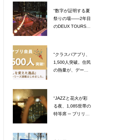
舞台が生まれる”
“数字が証明する夏
祭りの場——2年目
のDEUX TOURS盆
踊り・縁日、スポ
ンサー企業を募集
します”
“クラスバアプリ、
1,500人突破。住民
の熱量が、データ
になった。”
“JAZZと花火が彩
る夜、1,085世帯の
特等席 ─ ブリリア
マーレ有明・年に
一度の夏イベント
にご参画ください”