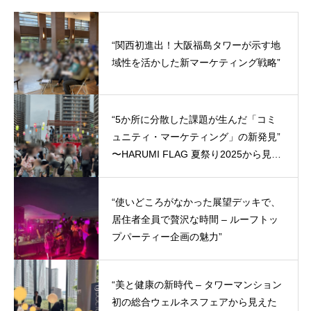
“関西初進出！大阪福島タワーが示す地
域性を活かした新マーケティング戦略”
“5か所に分散した課題が生んだ「コミ
ュニティ・マーケティング」の新発見”
〜HARUMI FLAG 夏祭り2025から見え
た、タワーマンション群時代の新戦
略〜
“使いどころがなかった展望デッキで、
居住者全員で贅沢な時間 – ルーフトッ
プパーティー企画の魅力”
“美と健康の新時代 – タワーマンション
初の総合ウェルネスフェアから見えた