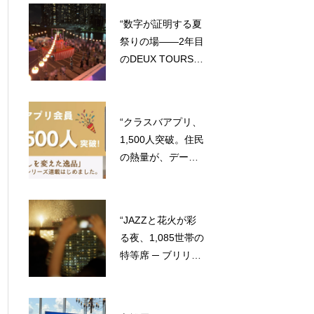
舞台が生まれる”
“数字が証明する夏
祭りの場——2年目
のDEUX TOURS盆
踊り・縁日、スポ
ンサー企業を募集
します”
“クラスバアプリ、
1,500人突破。住民
の熱量が、データ
になった。”
“JAZZと花火が彩
る夜、1,085世帯の
特等席 ─ ブリリア
マーレ有明・年に
一度の夏イベント
にご参画ください”