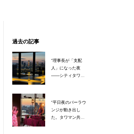
証明した『食と酒』マーケットの可能性”
過去の記事
“理事長が「支配
人」になった夜
——シティタワー
ズ東京ベイ『The
SNACKs』が証明
した、会話が生ま
“平日夜のバーラウ
れる装置の作り方”
ンジが動き出し
た。タワマン共用
部に、夜間マーケ
ティングの新しい