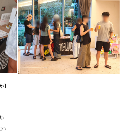
か】
供）
ツ）