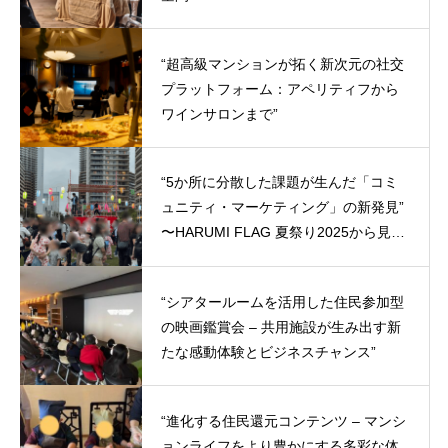
“超高級マンションが拓く新次元の社交
プラットフォーム：アペリティフから
ワインサロンまで”
“5か所に分散した課題が生んだ「コミ
ュニティ・マーケティング」の新発見”
〜HARUMI FLAG 夏祭り2025から見え
た、タワーマンション群時代の新戦
略〜
“シアタールームを活用した住民参加型
の映画鑑賞会 – 共用施設が生み出す新
たな感動体験とビジネスチャンス”
“進化する住民還元コンテンツ – マンシ
ョンライフをより豊かにする多彩な体