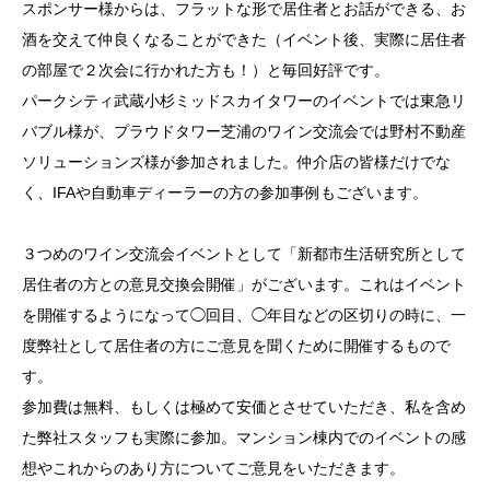
スポンサー様からは、フラットな形で居住者とお話ができる、お
酒を交えて仲良くなることができた（イベント後、実際に居住者
の部屋で２次会に行かれた方も！）と毎回好評です。
パークシティ武蔵小杉ミッドスカイタワーのイベントでは東急リ
バブル様が、プラウドタワー芝浦のワイン交流会では野村不動産
ソリューションズ様が参加されました。仲介店の皆様だけでな
く、IFAや自動車ディーラーの方の参加事例もございます。
３つめのワイン交流会イベントとして「新都市生活研究所として
居住者の方との意見交換会開催」がございます。これはイベント
を開催するようになって◯回目、◯年目などの区切りの時に、一
度弊社として居住者の方にご意見を聞くために開催するもので
す。
参加費は無料、もしくは極めて安価とさせていただき、私を含め
た弊社スタッフも実際に参加。マンション棟内でのイベントの感
想やこれからのあり方についてご意見をいただきます。