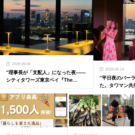
2026.06.04
2026.05.14
“理事長が「支配人」になった夜——
“平日夜のバー
シティタワーズ東京ベイ『The
た。タワマン共
SNACKs』が証明した、会話が生ま
ティングの新し
れる装置の作り方”