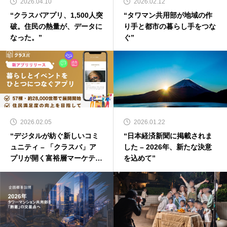
2026.04.10
2026.02.12
“クラスバアプリ、1,500人突
“タワマン共用部が地域の作
破。住民の熱量が、データに
り手と都市の暮らし手をつな
なった。”
ぐ”
2026.02.05
2026.01.22
“デジタルが紡ぐ新しいコミ
“日本経済新聞に掲載されま
ュニティ – 「クラスバ」ア
した – 2026年、新たな決意
プリが開く富裕層マーケティ
を込めて”
ングの新チャネル”