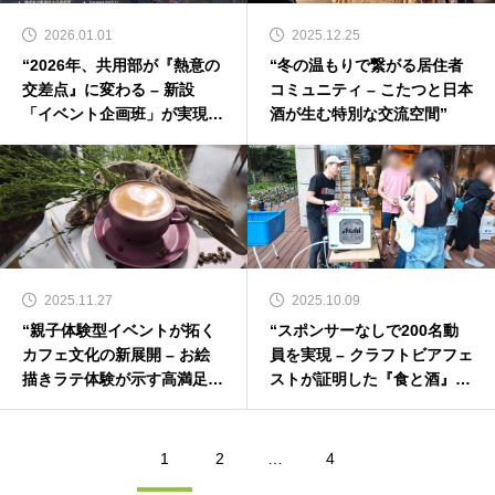
2026.01.01
2025.12.25
“2026年、共用部が『熱意の
“冬の温もりで繋がる居住者
交差点』に変わる – 新設
コミュニティ – こたつと日本
「イベント企画班」が実現す
酒が生む特別な交流空間”
る一体感ある空間設計”
2025.11.27
2025.10.09
“親子体験型イベントが拓く
“スポンサーなしで200名動
カフェ文化の新展開 – お絵
員を実現 – クラフトビアフェ
描きラテ体験が示す高満足度
ストが証明した『食と酒』マ
の秘訣”
ーケットの可能性”
1
2
…
4