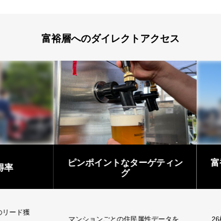
富裕層へのダイレクトアクセス
ピンポイントなターゲティン
富裕
グ
ード獲
マンションごとの住民属性データを
26棟、