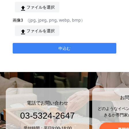
ファイルを選択
upload
画像3
（jpg, jpeg, png, webp, bmp）
ファイルを選択
upload
申込む
お
電話でお問い合わせ
どのようなイベ
03-5324-2647
きるか専門家
受付時間：平日9:00-18:00