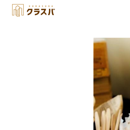
image17838487 (1)